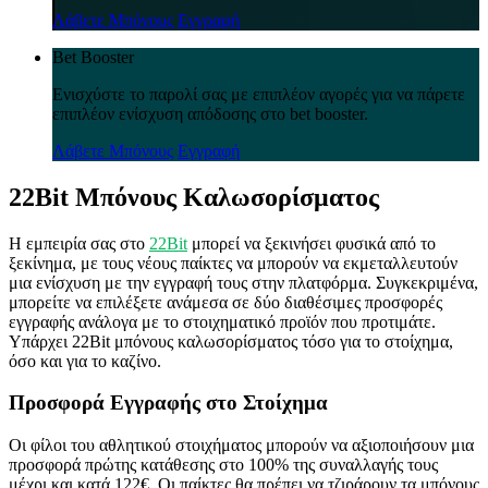
Λάβετε Μπόνους
Εγγραφή
Bet Booster
Ενισχύστε το παρολί σας με επιπλέον αγορές για να πάρετε
επιπλέον ενίσχυση απόδοσης στο bet booster.
Λάβετε Μπόνους
Εγγραφή
22Bit Μπόνους Καλωσορίσματος
Η εμπειρία σας στο
22Bit
μπορεί να ξεκινήσει φυσικά από το
ξεκίνημα, με τους νέους παίκτες να μπορούν να εκμεταλλευτούν
μια ενίσχυση με την εγγραφή τους στην πλατφόρμα. Συγκεκριμένα,
μπορείτε να επιλέξετε ανάμεσα σε δύο διαθέσιμες προσφορές
εγγραφής ανάλογα με το στοιχηματικό προϊόν που προτιμάτε.
Υπάρχει 22Bit μπόνους καλωσορίσματος τόσο για το στοίχημα,
όσο και για το καζίνο.
Προσφορά Εγγραφής στο Στοίχημα
Οι φίλοι του αθλητικού στοιχήματος μπορούν να αξιοποιήσουν μια
προσφορά πρώτης κατάθεσης στο 100% της συναλλαγής τους
μέχρι και κατά 122€. Οι παίκτες θα πρέπει να τζιράρουν τα μπόνους