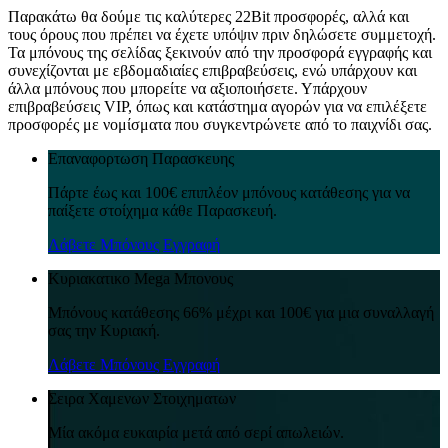
Παρακάτω θα δούμε τις καλύτερες 22Bit προσφορές, αλλά και
τους όρους που πρέπει να έχετε υπόψιν πριν δηλώσετε συμμετοχή.
Τα μπόνους της σελίδας ξεκινούν από την προσφορά εγγραφής και
συνεχίζονται με εβδομαδιαίες επιβραβεύσεις, ενώ υπάρχουν και
άλλα μπόνους που μπορείτε να αξιοποιήσετε. Υπάρχουν
επιβραβεύσεις VIP, όπως και κατάστημα αγορών για να επιλέξετε
προσφορές με νομίσματα που συγκεντρώνετε από το παιχνίδι σας.
Επαναφορτωση Παρασκευης
Πάρτε έως και 100€ επιπλέον μπόνους κατάθεσης για να
παίξετε στοίχημα κάθε Παρασκευή.
Λάβετε Μπόνους
Εγγραφή
Κυριακατικο Mega Μπονους
Μπόνους κατάθεσης 66% μέχρι και 100€ για μια συναλλαγή
σας την Κυριακή.
Λάβετε Μπόνους
Εγγραφή
Σειρα Χαμενων Στοιχηματων
Μία ακόμα ευκαιρία μετά από σερί απωλειών.