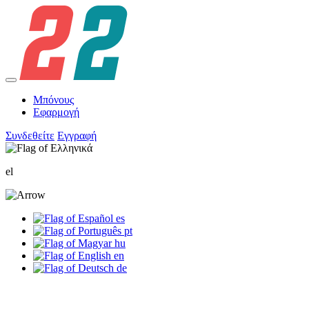
Μπόνους
Εφαρμογή
Συνδεθείτε
Εγγραφή
el
es
pt
hu
en
de