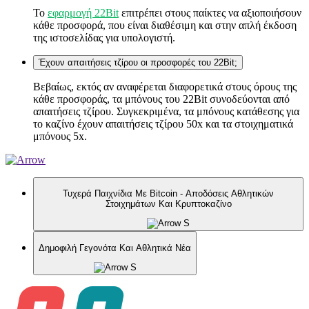
Το
εφαρμογή 22Bit
επιτρέπει στους παίκτες να αξιοποιήσουν
κάθε προσφορά, που είναι διαθέσιμη και στην απλή έκδοση
της ιστοσελίδας για υπολογιστή.
Έχουν απαιτήσεις τζίρου οι προσφορές του 22Bit;
Βεβαίως, εκτός αν αναφέρεται διαφορετικά στους όρους της
κάθε προσφοράς, τα μπόνους του 22Bit συνοδεύονται από
απαιτήσεις τζίρου. Συγκεκριμένα, τα μπόνους κατάθεσης για
το καζίνο έχουν απαιτήσεις τζίρου 50x και τα στοιχηματικά
μπόνους 5x.
Τυχερά Παιχνίδια Με Bitcoin - Αποδόσεις Αθλητικών
Στοιχημάτων Και Κρυπτοκαζίνο
Δημοφιλή Γεγονότα Και Αθλητικά Νέα