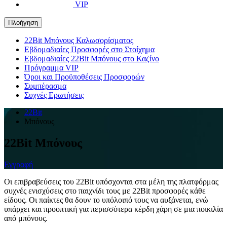
VIP
Πλοήγηση
22Bit Μπόνους Καλωσορίσματος
Εβδομαδιαίες Προσφορές στο Στοίχημα
Εβδομαδιαίες 22Bit Μπόνους στο Καζίνο
Πρόγραμμα VIP
Όροι και Προϋποθέσεις Προσφορών
Συμπέρασμα
Συχνές Ερωτήσεις
22Bit
Μπόνους
22Bit Μπόνους
Εγγραφή
Οι επιβραβεύσεις του 22Bit υπόσχονται στα μέλη της πλατφόρμας
συχνές ενισχύσεις στο παιχνίδι τους με 22Bit προσφορές κάθε
είδους. Οι παίκτες θα δουν το υπόλοιπό τους να αυξάνεται, ενώ
υπάρχει και προοπτική για περισσότερα κέρδη χάρη σε μια ποικιλία
από μπόνους.