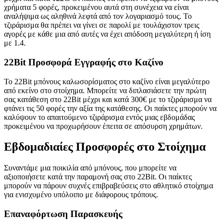
χρήματα 5 φορές, προκειμένου αυτά στη συνέχεια να είναι
αναλήψιμα ως αληθινά λεφτά από τον λογαριασμό τους. Το
τζιράρισμα θα πρέπει να γίνει σε παρολί με τουλάχιστον τρεις
αγορές με κάθε μια από αυτές να έχει απόδοση μεγαλύτερη ή ίση
με 1.4.
22Bit Προσφορά Εγγραφής στο Καζίνο
Το 22Bit μπόνους καλωσορίσματος στο καζίνο είναι μεγαλύτερο
από εκείνο στο στοίχημα. Μπορείτε να διπλασιάσετε την πρώτη
σας κατάθεση στο 22Bit μέχρι και κατά 300€ με το τζιράρισμα να
φτάνει τις 50 φορές την αξία της κατάθεσης. Οι παίκτες μπορούν να
καλύψουν το απαιτούμενο τζιράρισμα εντός μιας εβδομάδας
προκειμένου να προχωρήσουν έπειτα σε απόσυρση χρημάτων.
Εβδομαδιαίες Προσφορές στο Στοίχημα
Συναντάμε μια ποικιλία από μπόνους, που μπορείτε να
αξιοποιήσετε κατά την παραμονή σας στο 22Bit. Οι παίκτες
μπορούν να πάρουν συχνές επιβραβεύσεις στο αθλητικό στοίχημα
για ενισχυμένο υπόλοιπο με διάφορους τρόπους.
Επαναφόρτωση Παρασκευής