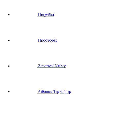
Παιχνίδια
Προσφορές
Ζωντανοί Ντίλερ
Αίθουσα Της Φήμης